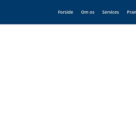
Forside
Om os
Services
Pra
Kragerø Sjøtjenester – din specialist i alle aspekter af havarbejde