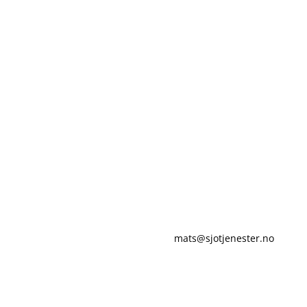
erø Sjøtjenester AS
Skagerak Sea Service AS
e Kragerøvei 12A
Gamle Kragerøvei 12A
 Kragerø
3770 Kragerø
 nr: 997233379
Org. nr: 971118679
jen@online.no
mats@sjotjenester.no
 +47 970 00 111
Tlf +47 970 00 222