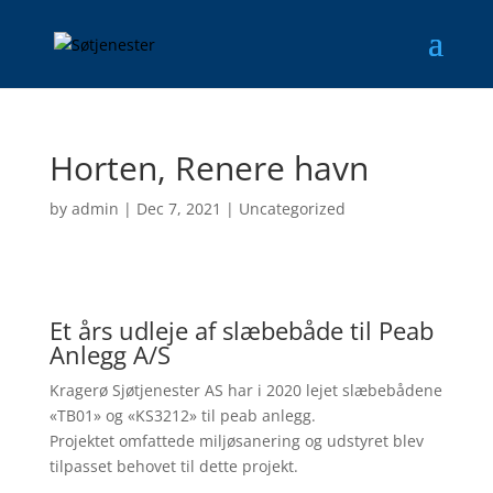
Horten, Renere havn
by
admin
|
Dec 7, 2021
|
Uncategorized
Et års udleje af slæbebåde til Peab
Anlegg A/S
Kragerø Sjøtjenester AS har i 2020 lejet slæbebådene
«TB01» og «KS3212» til peab anlegg.
Projektet omfattede miljøsanering og udstyret blev
tilpasset behovet til dette projekt.